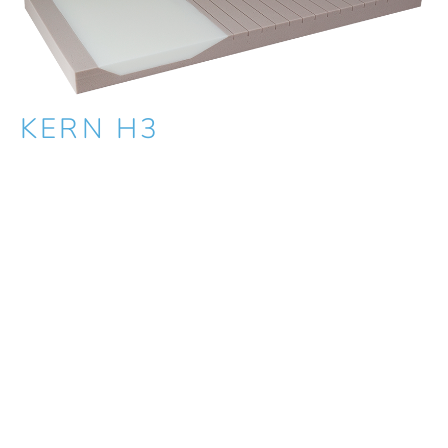
KERN H3
Eigenschaft
: fester Larofoam
Eignung
: männlich BMI ab 30, weiblich BMI ab 31
DAS SIND IHRE VORTEILE!
Alle Matratzen (für Boote, Caravane und für zu Hause)
werden in unserer Manufaktur individuell für Sie
hergestellt. Bei uns bekommen Sie jede Form und jede